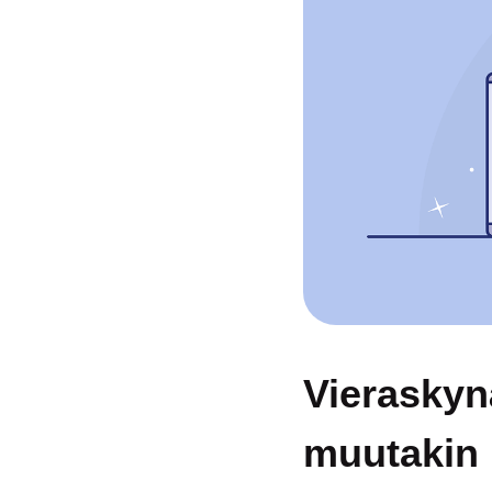
Vieraskynä
muutakin k