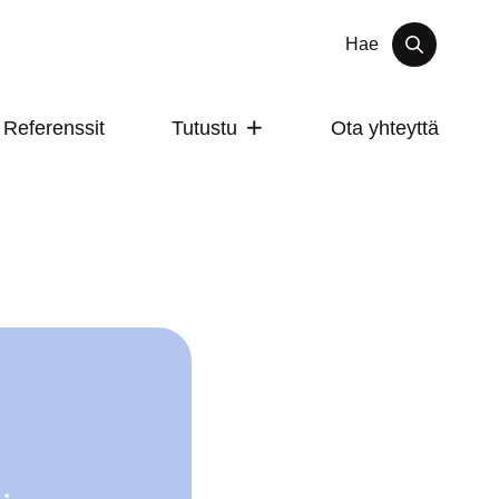
Hae
Refe­renssit
Tutustu
Ota yhteyttä