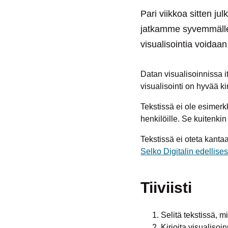
Pari viikkoa sitten ju
jatkamme syvemmälle ai
visualisointia voidaan
Datan visualisoinnissa i
visualisointi on hyvää ki
Tekstissä ei ole esimer
henkilöille. Se kuitenkin
Tekstissä ei oteta kanta
Selko Digitalin edellises
Tiiviisti
Selitä tekstissä, m
Kirjoita visualisoin