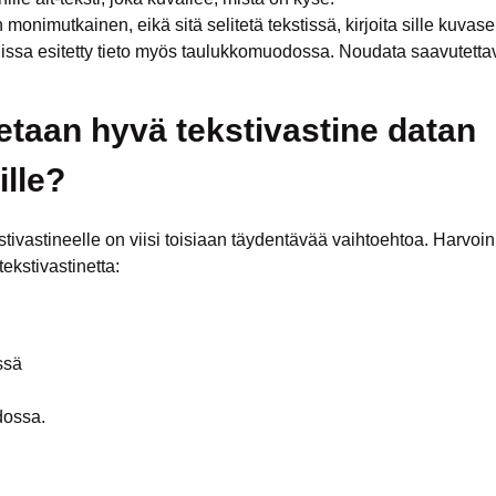
n monimutkainen, eikä sitä selitetä tekstissä, kirjoita sille kuvase
nissa esitetty tieto myös taulukkomuodossa. Noudata saavutetta
tetaan hyvä tekstivastine datan
ille?
stivastineelle on viisi toisiaan täydentävää vaihtoehtoa. Harvoi
ekstivastinetta:
ssä
dossa.