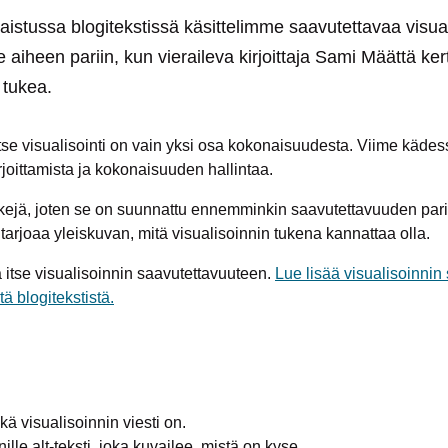
lkaistussa blogitekstissä käsittelimme saavutettavaa visuali
heen pariin, kun vieraileva kirjoittaja Sami Määttä kerto
 tukea.
tse visualisointi on vain yksi osa kokonaisuudesta. Viime käde
rjoittamista ja kokonaisuuden hallintaa.
kkejä, joten se on suunnattu ennemminkin saavutettavuuden pari
 tarjoaa yleiskuvan, mitä visualisoinnin tukena kannattaa olla.
a itse visualisoinnin saavutettavuuteen.
Lue lisää visualisoinnin
tä blogitekstistä.
ikä visualisoinnin viesti on.
nille alt-teksti, joka kuvailee, mistä on kyse.