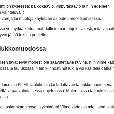
ointi on kyseessä: palkkikaavio, ympyräkaavio ja niin edelleen
 vaihteluvälit
a värejä tai muotoja käytetään asioiden merkitsemisessä.
a voi pyrkiä kertoa mahdollisimman objektiivisesti, mitä visual
vin jättää tekstin puolelle.
aulukkomuodossa
sen tavat eivät monesti ole saavutettavia kuvina, niin viime k
ssa ja taulukossa. Näin kiinnostunut lukija voi käsitellä dataa i
ertaisessa HTML-taulukossa tai ladattavan taulukkomuotoisena ti
tellä vapaavalintaisessa ohjelmassa. Molemmissa tapauksissa o
esta.
ei tosiaankaan sovellu yksinään! Viime kädessä mieti aina, että