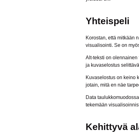
Yhteispeli
Korostan, että mitkään n
visualisointi. Se on myös
Alt-teksti on olennainen 
ja kuvaselostus selittävät
Kuvaselostus on keino ke
jotain, mitä en näe tarp
Data taulukkomuodossa ar
tekemään visualisoinnis
Kehittyvä al