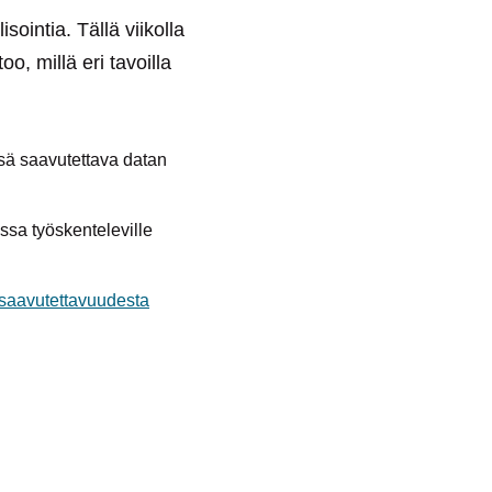
sointia. Tällä viikolla
o, millä eri tavoilla
ssä saavutettava datan
ssa työskenteleville
 saavutettavuudesta