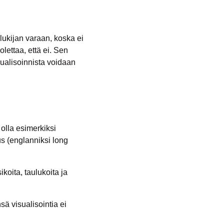
 lukijan varaan, koska ei
lettaa, että ei. Sen
isualisoinnista voidaan
olla esimerkiksi
us (englanniksi
long
ikoita, taulukoita ja
nsä visualisointia ei