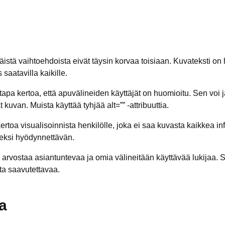
äistä vaihtoehdoista eivät täysin korvaa toisiaan. Kuvateksti on 
 saatavilla kaikille.
tapa kertoa, että apuvälineiden käyttäjät on huomioitu. Sen voi j
 kuvan. Muista käyttää tyhjää alt=”” -attribuuttia.
rtoa visualisoinnista henkilölle, joka ei saa kuvasta kaikkea i
eeksi hyödynnettävän.
vostaa asiantuntevaa ja omia välineitään käyttävää lukijaa. Se
ta saavutettavaa.
a