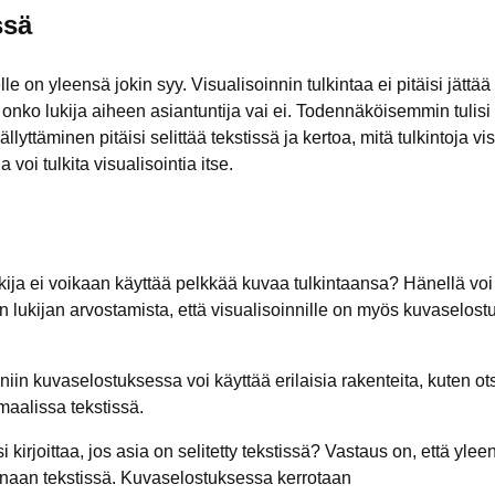
ssä
le on yleensä jokin syy. Visualisoinnin tulkintaa ei pitäisi jättää
 onko lukija aiheen asiantuntija vai ei. Todennäköisemmin tulisi o
ällyttäminen pitäisi selittää tekstissä ja kertoa, mitä tulkintoja v
 voi tulkita visualisointia itse.
kija ei voikaan käyttää pelkkää kuvaa tulkintaansa? Hänellä voi 
 lukijan arvostamista, että visualisoinnille on myös kuvaselost
, niin kuvaselostuksessa voi käyttää erilaisia rakenteita, kuten ots
maalissa tekstissä.
 kirjoittaa, jos asia on selitetty tekstissä? Vastaus on, että ylee
onaan tekstissä. Kuvaselostuksessa kerrotaan