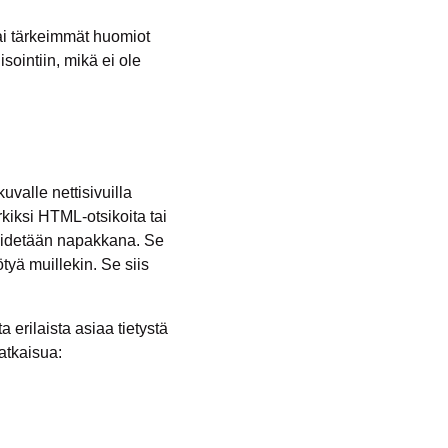
tai tärkeimmät huomiot
isointiin, mikä ei ole
uvalle nettisivuilla
rkiksi HTML-otsikoita tai
se pidetään napakkana. Se
ötyä muillekin. Se siis
 erilaista asiaa tietystä
atkaisua: