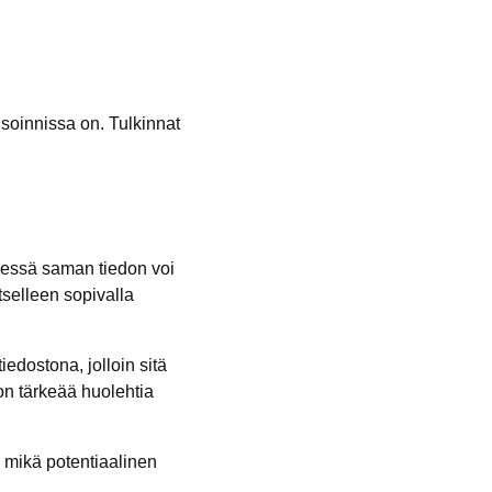
isoinnissa on. Tulkinnat
ädessä saman tiedon voi
tselleen sopivalla
edostona, jolloin sitä
n tärkeää huolehtia
 mikä potentiaalinen