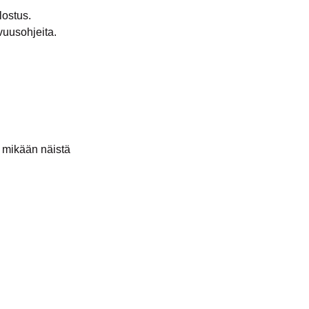
lostus.
vuusohjeita.
n mikään näistä