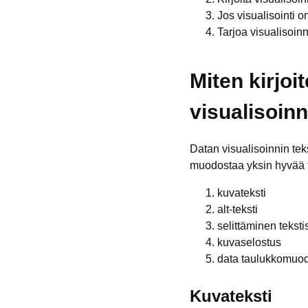
Jos visualisointi o
Tarjoa visualisoin
Miten kirjoi
visualisoinn
Datan visualisoinnin tek
muodostaa yksin hyvää t
kuvateksti
alt-teksti
selittäminen teksti
kuvaselostus
data taulukkomuo
Kuvateksti