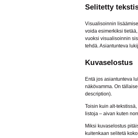
Selitetty teksti
Visualisoinnin lisäämisel
voida esimerkiksi tietää,
vuoksi visualisoinnin sis
tehdä. Asiantunteva lukija
Kuvaselostus
Entä jos asiantunteva lu
näkövamma. On tällaisen
description
).
Toisin kuin alt-tekstissä
listoja – aivan kuten nor
Miksi kuvaselostus pitäisi
kuitenkaan selitetä kok