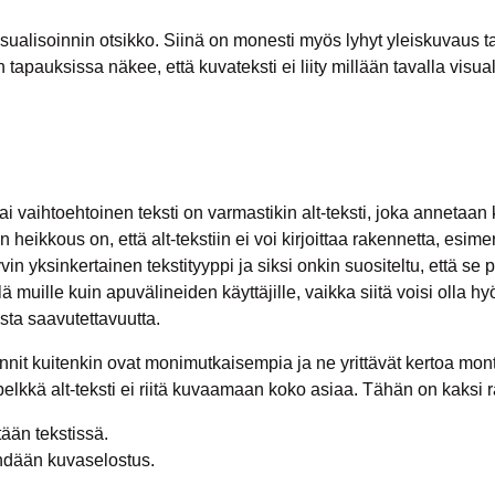
sualisoinnin otsikko. Siinä on monesti myös lyhyt yleiskuvaus 
n tapauksissa näkee, että kuvateksti ei liity millään tavalla visual
ai vaihtoehtoinen teksti on varmastikin alt-teksti, joka annetaan k
eikkous on, että alt-tekstiin ei voi kirjoittaa rakennetta, esime
yvin yksinkertainen tekstityyppi ja siksi onkin suositeltu, että 
 muille kuin apuvälineiden käyttäjille, vaikka siitä voisi olla hy
sta saavutettavuutta.
nnit kuitenkin ovat monimutkaisempia ja ne yrittävät kertoa monta
elkkä alt-teksti ei riitä kuvaamaan koko asiaa. Tähän on kaksi r
tään tekstissä.
ehdään kuvaselostus.