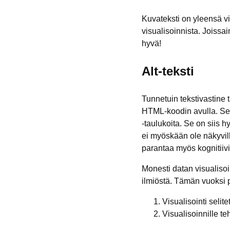
Kuvateksti on yleensä vi
visualisoinnista. Joissai
hyvä!
Alt-teksti
Tunnetuin tekstivastine t
HTML-koodin avulla. Sen h
-taulukoita. Se on siis h
ei myöskään ole näkyvillä
parantaa myös kognitiivi
Monesti datan visualisoi
ilmiöstä. Tämän vuoksi p
Visualisointi selite
Visualisoinnille t