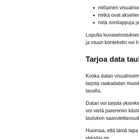
millainen visualis
mitkä ovat akselien
mitä nimilappuja j
Lopulta kuvaselostuksess
ja muun kontekstin voi hy
Tarjoa data t
Koska datan visualisoimi
tarjota raakadatan muodo
tavalla.
Datan voi tarjota yksink
voi vielä paremmin käsi
taulukon saavutettavuud
Huomaa, että tämä tapa 
yleisösi on.