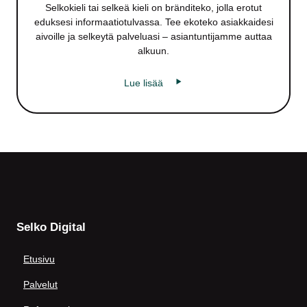
Selkokieli tai selkeä kieli on bränditeko, jolla erotut
eduksesi informaatiotulvassa. Tee ekoteko asiakkaidesi
aivoille ja selkeytä palveluasi – asiantuntijamme auttaa
alkuun.
Lue lisää
Alatunniste
Selko Digital
Etusivu
Palvelut