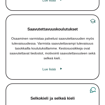
Lue lisää
Saavutettavuus­koulutukset
Osaaminen varmistaa palvelusi saavutettavuuden myös
tulevaisuudessa. Varmista saavutettavampi tulevaisuus
tasokkailla koulutuksillamme. Kestosuosikkeja ovat
saavutettavat tiedostot, motivointi saavutettavuuteen sekä
selkeä kieli..
Lue lisää
Selko­kieli ja selkeä kieli