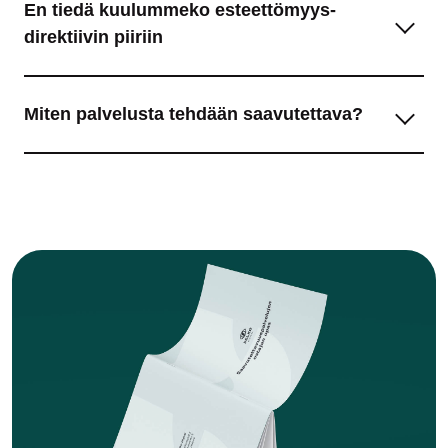
En tiedä kuulummeko esteettömyys­
direktiivin piiriin
Miten palvelusta tehdään saavutettava?