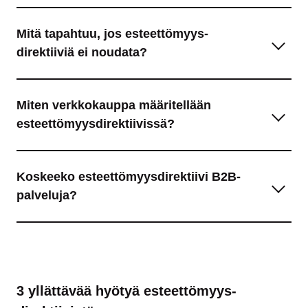
Mitä tapahtuu, jos esteettömyys­
direktiiviä ei noudata?
Miten verkkokauppa määritellään
esteettömyys­direktiivissä?
Koskeeko esteettömyys­direktiivi B2B-
palveluja?
3 yllättävää hyötyä esteettömyys­­