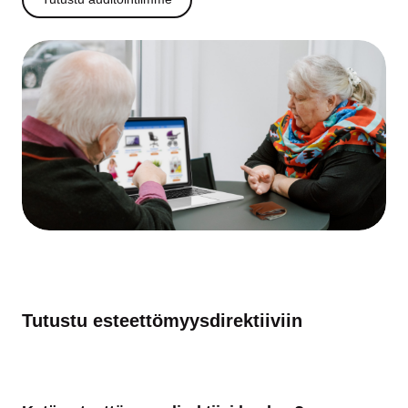
Tutustu esteettömyys­direktiiviin