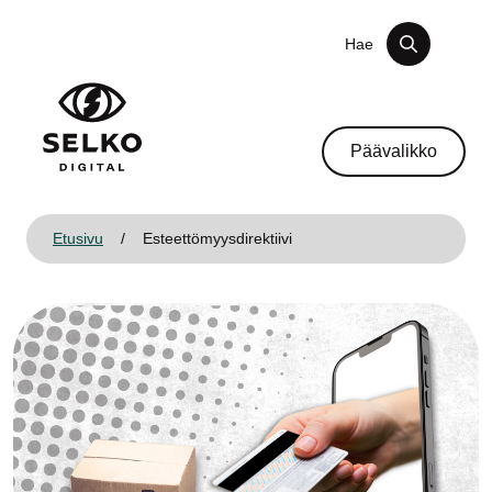
Siirry sisältöön
Hae
Päävalikko
Etusivu
/
Esteettömyys­direktiivi