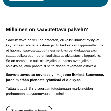
Millainen on saavutettava palvelu?
Saavutettava palvelu on esteetön, eli kaikki ihmiset pystyvät
käyttämään sitä taustastaan ja digitaidoistaan riippumatta. Jos
et huomioi saavutettavuutta esimerkiksi verkkokaupassasi,
saatat sulkea osan potentiaalisista asiakkaistasi ulkopuolelle.
Se on sama kuin sulkisit kivijalkakaupassa oven joiltain
asiakkailta, etkä päästäisi heitä sisään tekemään ostoksia.
Saavutettavuutta tarvitsee yli miljoona ihmistä Suomessa,
joten mistään pienestä ryhmästä ei ole kyse.
Tuttua juttua? Siirry suoraan tutustumaan markkinoiden
parhaaseen saavutettavuusauditointiin!
Tutustu auditointiimme