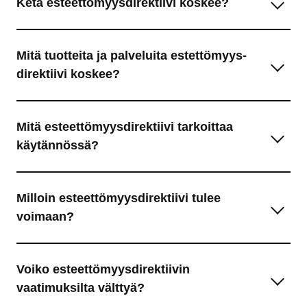
Ketä esteettömyys­direktiivi koskee?
Mitä tuotteita ja palveluita estettömyys­
direktiivi koskee?
Mitä esteettömyys­direktiivi tarkoittaa
käytännössä?
Milloin esteettömyys­direktiivi tulee
voimaan?
Voiko esteettömyys­direktiivin
vaatimuksilta välttyä?