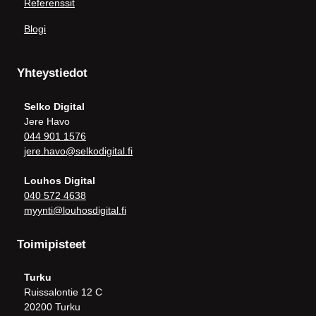
Referenssit
Blogi
Yhteystiedot
Selko Digital
Jere Havo
044 901 1576
jere.havo@selkodigital.fi
Louhos Digital
040 572 4638
myynti@louhosdigital.fi
Toimipisteet
Turku
Ruissalontie 12 C
20200 Turku