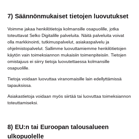
7) Säännönmukaiset tietojen luovutukset
Voimme jakaa henkilötietoja kolmansille osapuolille, jotka
toteuttavat Selko Digitalille palveluita. Näitä palveluita voivat
olla markkinointi, tutkimuspalvelut, asiakaspalvelu ja
ohjelmistopalvelut. Sallimme luovuttamiemme henkilötietojen
käytön vain toimeksiannon mukaisiin toimenpiteisiin. Tietojen
omistajuus ei siirry tietoja luovutettaessa kolmansille
osapuolille.
Tietoja voidaan luovuttaa viranomaisille lain edellyttämissä
tapauksissa.
Asiakastietoja voidaan myös siirtää tai luovuttaa toimeksiannon
toteuttamiseksi.
8) EU:n tai Euroopan talousalueen
ulkopuolelle