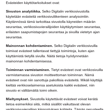
Evästeiden käyttötarkoitukset ovat:
Sivuston analytiikka.
Selko Digitalin verkkosivustolla
käytetään evästeitä verkkosivuliikenteen analysointiin.
Käytännössä tämä tarkoittaa sivustolla käyneiden määrän
seurantaa, verkkosivuvierailijoiden käyttäytymisen seurantaa,
erilaisten saapumistapojen seurantaa ja sivuilla vietetyn ajan
seurantaa.
Mainonnan kohdentaminen.
Selko Digitalin verkkosivuilla
toimivat evästeet tallentavat tiettyjä toimintoja, kuten ajan
käyttämistä tietyllä sivulla. Näitä tietoja hyödynnetään
mainonnan kohdentamisessa.
Toiminnan varmistaminen.
Tietyt evästeet ovat verkkosivuilla
varmistamassa sivuston moitteettoman toiminnan. Nämä
evästeet ovat niin sanottuja pakollisia evästeitä. Mikäli käyttäjä
kieltää verkkoselaimensa asetuksista kaikki evästeet, niin
sivusto ei välttämättä toimi oikein.
Mieltymykset.
Sivustolla käytettävät evästeet voivat kerätä
tietoa esimerkiksi siitä, mitkä sisällöt vaikuttavat olevan
verkkosivuvierailijan kiinnostuksen kohteita. Tämän perusteella