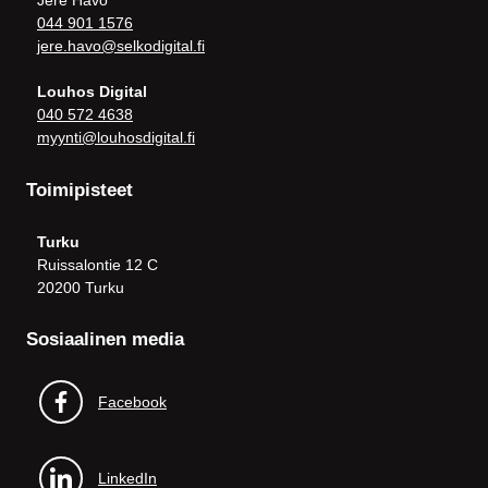
Jere Havo
044 901 1576
jere.havo@selkodigital.fi
Louhos Digital
040 572 4638
myynti@louhosdigital.fi
Toimipisteet
Turku
Ruissalontie 12 C
20200 Turku
Sosiaalinen media
Facebook
LinkedIn