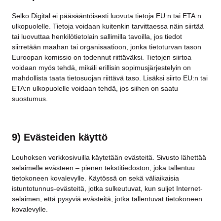
Selko Digital ei pääsääntöisesti luovuta tietoja EU:n tai ETA:n
ulkopuolelle. Tietoja voidaan kuitenkin tarvittaessa näin siirtää
tai luovuttaa henkilötietolain sallimilla tavoilla, jos tiedot
siirretään maahan tai organisaatioon, jonka tietoturvan tason
Euroopan komissio on todennut riittäväksi. Tietojen siirtoa
voidaan myös tehdä, mikäli erillisin sopimusjärjestelyin on
mahdollista taata tietosuojan riittävä taso. Lisäksi siirto EU:n tai
ETA:n ulkopuolelle voidaan tehdä, jos siihen on saatu
suostumus.
9) Evästeiden käyttö
Louhoksen verkkosivuilla käytetään evästeitä. Sivusto lähettää
selaimelle evästeen – pienen tekstitiedoston, joka tallentuu
tietokoneen kovalevylle. Käytössä on sekä väliaikaisia
istuntotunnus-evästeitä, jotka sulkeutuvat, kun suljet Internet-
selaimen, että pysyviä evästeitä, jotka tallentuvat tietokoneen
kovalevylle.