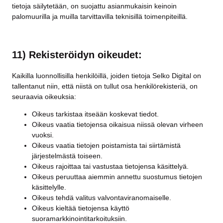
tietoja säilytetään, on suojattu asianmukaisin keinoin
palomuurilla ja muilla tarvittavilla teknisillä toimenpiteillä.
11) Rekisteröidyn oikeudet:
Kaikilla luonnollisilla henkilöillä, joiden tietoja Selko Digital on
tallentanut niin, että niistä on tullut osa henkilörekisteriä, on
seuraavia oikeuksia:
Oikeus tarkistaa itseään koskevat tiedot.
Oikeus vaatia tietojensa oikaisua niissä olevan virheen
vuoksi.
Oikeus vaatia tietojen poistamista tai siirtämistä
järjestelmästä toiseen.
Oikeus rajoittaa tai vastustaa tietojensa käsittelyä.
Oikeus peruuttaa aiemmin annettu suostumus tietojen
käsittelylle.
Oikeus tehdä valitus valvontaviranomaiselle.
Oikeus kieltää tietojensa käyttö
suoramarkkinointitarkoituksiin.