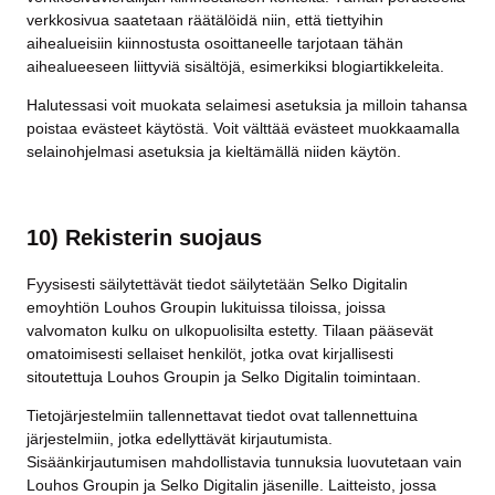
verkkosivua saatetaan räätälöidä niin, että tiettyihin
aihealueisiin kiinnostusta osoittaneelle tarjotaan tähän
aihealueeseen liittyviä sisältöjä, esimerkiksi blogiartikkeleita.
Halutessasi voit muokata selaimesi asetuksia ja milloin tahansa
poistaa evästeet käytöstä. Voit välttää evästeet muokkaamalla
selainohjelmasi asetuksia ja kieltämällä niiden käytön.
10) Rekisterin suojaus
Fyysisesti säilytettävät tiedot säilytetään Selko Digitalin
emoyhtiön Louhos Groupin lukituissa tiloissa, joissa
valvomaton kulku on ulkopuolisilta estetty. Tilaan pääsevät
omatoimisesti sellaiset henkilöt, jotka ovat kirjallisesti
sitoutettuja Louhos Groupin ja Selko Digitalin toimintaan.
Tietojärjestelmiin tallennettavat tiedot ovat tallennettuina
järjestelmiin, jotka edellyttävät kirjautumista.
Sisäänkirjautumisen mahdollistavia tunnuksia luovutetaan vain
Louhos Groupin ja Selko Digitalin jäsenille. Laitteisto, jossa