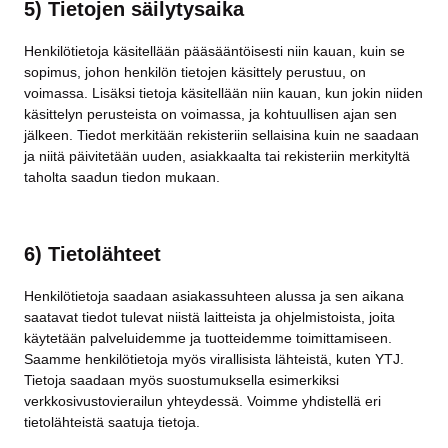
5) Tietojen säilytysaika
Henkilötietoja käsitellään pääsääntöisesti niin kauan, kuin se
sopimus, johon henkilön tietojen käsittely perustuu, on
voimassa. Lisäksi tietoja käsitellään niin kauan, kun jokin niiden
käsittelyn perusteista on voimassa, ja kohtuullisen ajan sen
jälkeen. Tiedot merkitään rekisteriin sellaisina kuin ne saadaan
ja niitä päivitetään uuden, asiakkaalta tai rekisteriin merkityltä
taholta saadun tiedon mukaan.
6) Tietolähteet
Henkilötietoja saadaan asiakassuhteen alussa ja sen aikana
saatavat tiedot tulevat niistä laitteista ja ohjelmistoista, joita
käytetään palveluidemme ja tuotteidemme toimittamiseen.
Saamme henkilötietoja myös virallisista lähteistä, kuten YTJ.
Tietoja saadaan myös suostumuksella esimerkiksi
verkkosivustovierailun yhteydessä. Voimme yhdistellä eri
tietolähteistä saatuja tietoja.