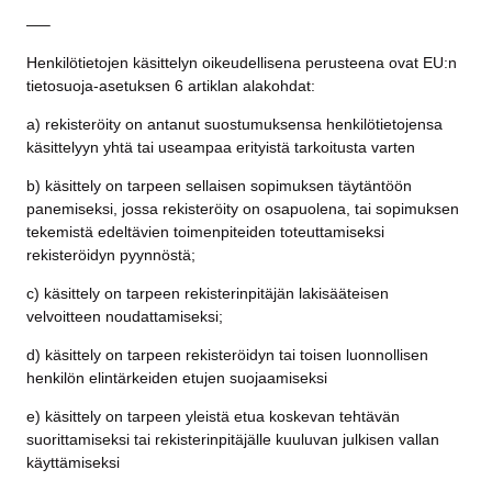
—–
Henkilötietojen käsittelyn oikeudellisena perusteena ovat EU:n
tietosuoja-asetuksen 6 artiklan alakohdat:
a) rekisteröity on antanut suostumuksensa henkilötietojensa
käsittelyyn yhtä tai useampaa erityistä tarkoitusta varten
b) käsittely on tarpeen sellaisen sopimuksen täytäntöön
panemiseksi, jossa rekisteröity on osapuolena, tai sopimuksen
tekemistä edeltävien toimenpiteiden toteuttamiseksi
rekisteröidyn pyynnöstä;
c) käsittely on tarpeen rekisterinpitäjän lakisääteisen
velvoitteen noudattamiseksi;
d) käsittely on tarpeen rekisteröidyn tai toisen luonnollisen
henkilön elintärkeiden etujen suojaamiseksi
e) käsittely on tarpeen yleistä etua koskevan tehtävän
suorittamiseksi tai rekisterinpitäjälle kuuluvan julkisen vallan
käyttämiseksi