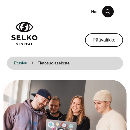
Siirry sisältöön
Hae
Päävalikko
Etusivu
/
Tietosuojaseloste