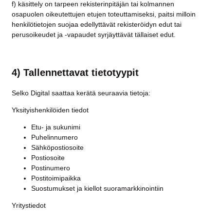
f) käsittely on tarpeen rekisterinpitäjän tai kolmannen
osapuolen oikeutettujen etujen toteuttamiseksi, paitsi milloin
henkilötietojen suojaa edellyttävät rekisteröidyn edut tai
perusoikeudet ja -vapaudet syrjäyttävät tällaiset edut.
4) Tallennettavat tietotyypit
Selko Digital saattaa kerätä seuraavia tietoja:
Yksityishenkilöiden tiedot
Etu- ja sukunimi
Puhelinnumero
Sähköpostiosoite
Postiosoite
Postinumero
Postitoimipaikka
Suostumukset ja kiellot suoramarkkinointiin
Yritystiedot