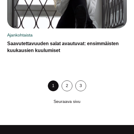
Ajankohtaista
Saavutettavuuden salat avautuvat: ensimmäisten
kuukausien kuulumiset
1
2
3
Seuraava sivu
Alatunniste