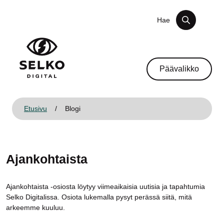
Siirry sisältöön
Hae
Päävalikko
Etusivu
/
Blogi
Ajankohtaista
Ajankohtaista -osiosta löytyy viimeaikaisia uutisia ja tapahtumia
Selko Digitalissa. Osiota lukemalla pysyt perässä siitä, mitä
arkeemme kuuluu.